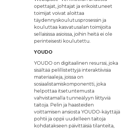
opettajat, johtajat ja erikoistuneet
toimijat voivat aloittaa
täydennyskoulutusprosessin ja
kouluttaa kasvatusalan toimijoita
sellaisissa asioissa, joihin heitä ei ole
perinteisesti koulutettu.
YOUDO
YOUDO on digitaalinen resurssi, joka
sisältää pelillistettyjä interaktiivisia
materiaaleja, joissa on
sosiaalistamiskomponentti, joka
helpottaa itsetuntemusta
vahvistamalla tunneälyyn liittyviä
taitoja. Pelin ja haasteiden
voittamisen ansiosta YOUDO-käyttäjä
pohtii ja oppii uudelleen taitoja
kohdatakseen päivittäisiä tilanteita,