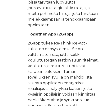
joissa tarvitaan luovuutta,
joustavuutta, digitaalisia taitoja ja
muita pehmeitä taitoja, joita tarvitaan
mielekkäämpään ja tehokkaampaan
oppimiseen.
Together App (2Gapp)
2Gapp tukee Re-Think Re-Act -
tulosten ekosysteemiä. Se on
välttämätön osa, jotta kaikki
koulutusorganisaation suunnitelmat,
koulutus ja resurssit tuottavat
halutun tuloksen. Tämän
sovelluksen avulla on mahdollista
seurata oppilaiden edistymistä
reaaliajassa hälytyksiä laatien, jotta
kyseisiin oppilaisiin voidaan kiinnittää
henkilökohtaista ja synkronoitua
huomiota. Seuraa hanketta