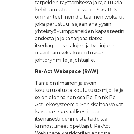
tarpeiden täyttämisessä ja rajoituksia
kehittämisstrategioissaan. Siksi RFS
on ihanteellinen digitaalinen työkalu,
joka perustuu laajaan analyysiin
yhteistyökumppaneiden kapasiteetin
ansiosta ja joka tarjoaa tietoa
itsediagnoosin alojen ja työlinjojen
määrittämiseksi koulutuksen
johtoryhmille ja johtajille.
Re-Act Webspace (RAW)
Tämä on ilmainen ja avoin
koulutusalusta koulutustoimijoille ja
se on olennainen osa Re-Think Re-
Act -ekosysteemiä. Sen sisältöä voivat
käyttää sekä virallisesti että
itsenäisesti pehmeistä taidoista
kiinnostuneet opettajat. Re-Act
Webspace -verkkotilan ansiosta