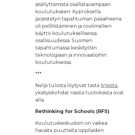
sisällyttämistä osallistavampaan
koulutukseen. Kyproksella
järjestetyn tapahtuman pääaiheena
oli pelillistäminen ja roolimallien
käyttö koulutuksellisessa
osallisuudessa. Suomen
tapahtumassa keskityttiin
teknologiaan ja innovaatioihin
koulutuksessa.
***
Neljä tulosta löytyvät tästä
linkistä
,
yksityiskohdat näistä tuotoksista ovat
alla:
Rethinking for Schools (RFS)
Koulutuskeskusten on vaikea
havaita puutteita oppilaiden