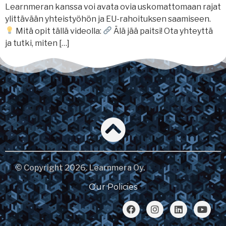
Learnmeran kanssa voi avata ovia uskomattomaan rajat
ylittävään yhteistyöhön ja EU-rahoituksen saamiseen.
Mitä opit tällä videolla:
Älä jää paitsi! Ota yhteyttä
ja tutki, miten […]
© Copyright 2026. Learnmera Oy.
Our Policies