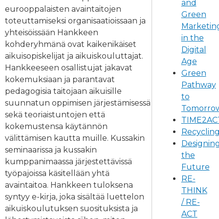
and
eurooppalaisten avaintaitojen
Green
toteuttamiseksi organisaatioissaan ja
Marketin
yhteisöissään Hankkeen
in the
kohderyhmänä ovat kaikenikäiset
Digital
aikuisopiskelijat ja aikuiskouluttajat.
Age
Hankkeeseen osallistujat jakavat
Green
kokemuksiaan ja parantavat
Pathway
pedagogisia taitojaan aikuisille
to
suunnatun oppimisen järjestämisessä
Tomorro
sekä teoriaistuntojen että
TIME2A
kokemustensa käytännön
Recyclin
välittämisen kautta muille. Kussakin
Designin
seminaarissa ja kussakin
the
kumppanimaassa järjestettävissä
Future
työpajoissa käsitellään yhtä
RE-
avaintaitoa. Hankkeen tuloksena
THINK
syntyy e-kirja, joka sisältää luettelon
/ RE-
aikuiskoulutuksen suosituksista ja
ACT