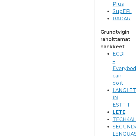
Plus
SupEFL
RADAR
Grundtvigin
rahoittamat
hankkeet
ECDI
–
Everybod
can
do it
LANGLET
IN
ESTFIT
LETE
TECH4AL
SEGUND
LENGUA