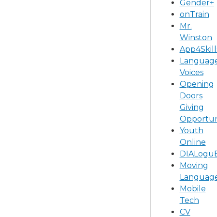
Gender+
onTrain
Mr.
Winston
App4Skill
Languag
Voices
Opening
Doors
Giving
Opportun
Youth
Online
DIALogu
Moving
Languag
Mobile
Tech
CV