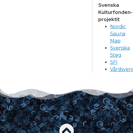
Svenska
Kulturfonden-
projektit
Nordic
Sauna
Map
Svenska
Steg
SFI
Vårdsven