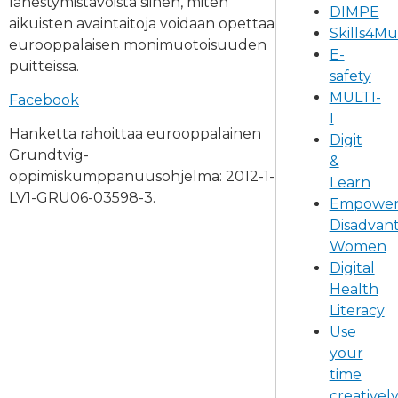
lähestymistavoista siihen, miten
DIMPE
aikuisten avaintaitoja voidaan opettaa
Skills4M
eurooppalaisen monimuotoisuuden
E-
puitteissa.
safety
MULTI-
Facebook
I
Hanketta rahoittaa eurooppalainen
Digit
Grundtvig-
&
oppimiskumppanuusohjelma: 2012-1-
Learn
LV1-GRU06-03598-3.
Empower
Disadvan
Women
Digital
Health
Literacy
Use
your
time
creativel