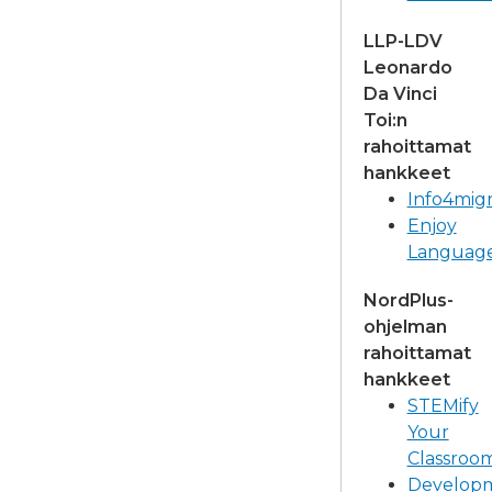
LLP-LDV
Leonardo
Da Vinci
Toi:n
rahoittamat
hankkeet
Info4mig
Enjoy
Languag
NordPlus-
ohjelman
rahoittamat
hankkeet
STEMify
Your
Classroo
Develop