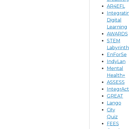
AR4EFL
Integrati
Digital
Learning
AWARDS
STEM
Labyrinth
EnForSe
IndyLan
Mental
Health+
ASSESS
IntegrAct
GREAT
Lango
City
Quiz
FEES