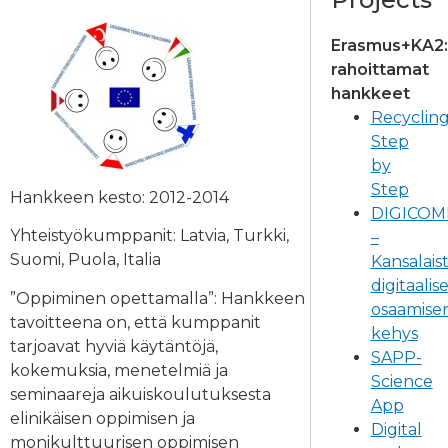
Erasmus+KA2:
rahoittamat
hankkeet
Recyclin
Step
by
Step
Hankkeen kesto: 2012-2014
DIGICOM
Yhteistyökumppanit: Latvia, Turkki,
–
Suomi, Puola, Italia
Kansalais
digitaalis
”Oppiminen opettamalla”: Hankkeen
osaamise
tavoitteena on, että kumppanit
kehys
tarjoavat hyviä käytäntöjä,
SAPP-
kokemuksia, menetelmiä ja
Science
seminaareja aikuiskoulutuksesta
App
elinikäisen oppimisen ja
Digital
monikulttuurisen oppimisen