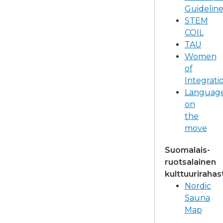
Guideline
STEM
COIL
TAU
Women
of
Integrati
Languag
on
the
move
Suomalais-
ruotsalainen
kulttuurirahas
Nordic
Sauna
Map