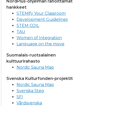
NordPlus-ohjelman rahoittamat
hankkeet
STEMify Your Classroom
Development Guidelines
STEM COIL
TAU
Women of Integration
Language on the move
Suomalais-ruotsalainen
kulttuurirahasto
Nordic Sauna Map
Svenska Kulturfonden-projektit
Nordic Sauna Map
Svenska Steg
SFI
Vårdsvenska