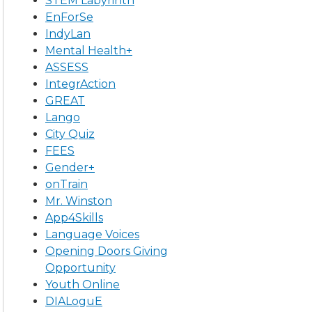
STEM Labyrinth
EnForSe
IndyLan
Mental Health+
ASSESS
IntegrAction
GREAT
Lango
City Quiz
FEES
Gender+
onTrain
Mr. Winston
App4Skills
Language Voices
Opening Doors Giving
Opportunity
Youth Online
DIALoguE