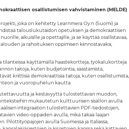
mokraattisen osallistumisen vahvistaminen (MELDE)
rojekti, joka on kehitetty Learnmera Oy:n (Suomi) ja
e yhdistää talouslukutaidon opetuksen ja demokraattisen
ille, aikuisille ja opettajille, ja se käyttää osallistavaa,
talouden ja rahoituksen oppimisen kiinnostavaksi,
ssa tilanteissa käyttämällä haastekortteja, työkalukortteja
nnön taitoja, kuten budjetointia, säästämistä,
stävät kriittisiä demokraattisia taitoja, kuten osallistumista,
enteon ja vuoropuhelun kautta.
utettavuutta ja kestävyyttä tulostettavan muodon,
 konteksteihin mukautetun kulttuurisen sisällön avulla.
igitaalisen integraation tulostettavien PDF-tiedostojen,
atavien video-oppaiden avulla, mikä takaa laajan
 Pilottityöpajojen avulla Suomessa ja Italiassa,
nsalaisjärjestöjen ja kirjastojen kanssa sekä kattavien