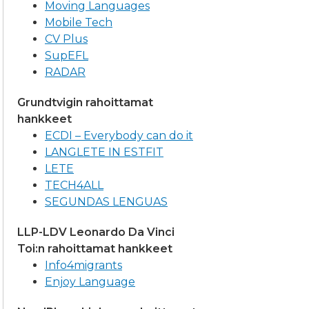
Moving Languages
Mobile Tech
CV Plus
SupEFL
RADAR
Grundtvigin rahoittamat
hankkeet
ECDI – Everybody can do it
LANGLETE IN ESTFIT
LETE
TECH4ALL
SEGUNDAS LENGUAS
LLP-LDV Leonardo Da Vinci
Toi:n rahoittamat hankkeet
Info4migrants
Enjoy Language