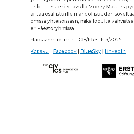
online-resurssien avulla Money Matters pyrki
antaa osallistujille mahdollisuuden sovelta
omissa yhteisöissään, mikä lopulta vahvistaa
eri väestöryhmissä.
Hankkeen numero: CIF/ERSTE 3/2025
Kotisivu
|
Facebook
|
BlueSky
|
LinkedIn