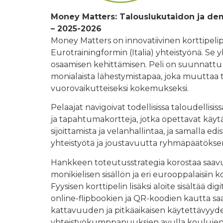
Money Matters: Talouslukutaidon ja de
– 2025-2026
Money Matters on innovatiivinen korttipelip
Eurotrainingformin (Italia) yhteistyönä. S
osaamisen kehittämisen. Peli on suunnattu nuor
monialaista lähestymistapaa, joka muuttaa 
vuorovaikutteiseksi kokemukseksi.
Pelaajat navigoivat todellisissa taloudellisi
ja tapahtumakortteja, jotka opettavat käytä
sijoittamista ja velanhallintaa, ja samalla edi
yhteistyötä ja joustavuutta ryhmäpäätöks
Hankkeen toteutusstrategia korostaa saav
monikielisen sisällön ja eri eurooppalaisiin
Fyysisen korttipelin lisäksi aloite sisältää d
online-flipbookien ja QR-koodien kautta sa
kattavuuden ja pitkäaikaisen käytettävyyden.
yhteistyökumppanuuksien avulla koulujen, ka