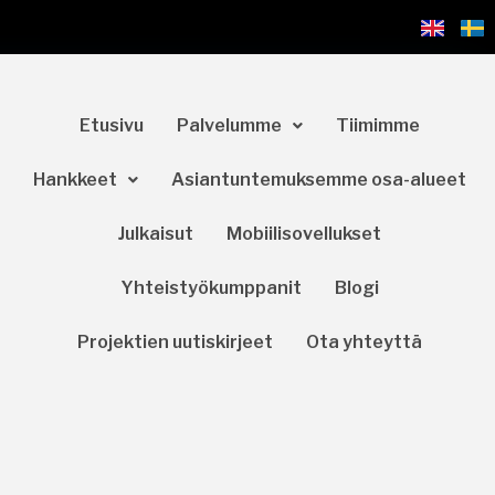
Etusivu
Palvelumme
Tiimimme
Hankkeet
Asiantuntemuksemme osa-alueet
Julkaisut
Mobiilisovellukset
Yhteistyökumppanit
Blogi
Projektien uutiskirjeet
Ota yhteyttä