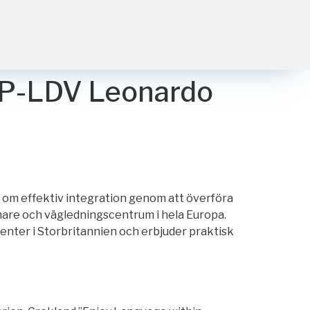
LLP-LDV Leonardo
l om effektiv integration genom att överföra
nare och vägledningscentrum i hela Europa.
center i Storbritannien och erbjuder praktisk