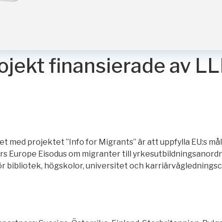
ojekt finansierade av 
t med projektet ”Info for Migrants” är att uppfylla EU:s må
s Europe Eisodus om migranter till yrkesutbildningsanord
ör bibliotek, högskolor, universitet och karriärväglednings