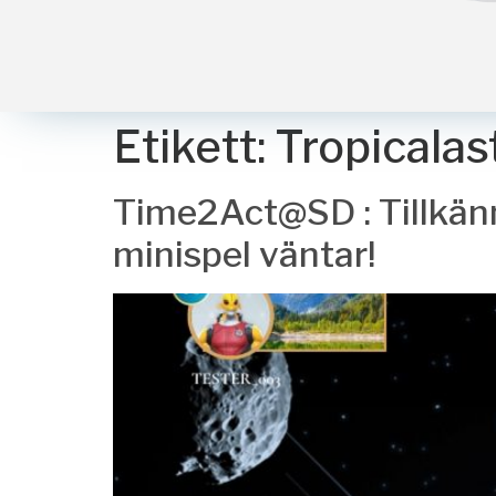
Etikett:
Tropicalas
Time2Act@SD : Tillkänn
minispel väntar!