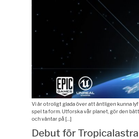
Vi är otroligt glada över att äntligen kunna l
spel ta form. Utforska vår planet, gör den bätt
och väntar på […]
Debut för Tropicalastra