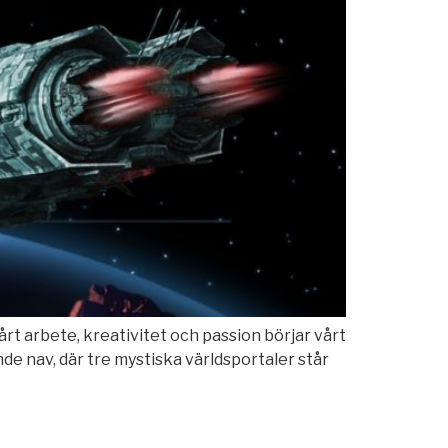
årt arbete, kreativitet och passion börjar vårt
ande nav, där tre mystiska världsportaler står