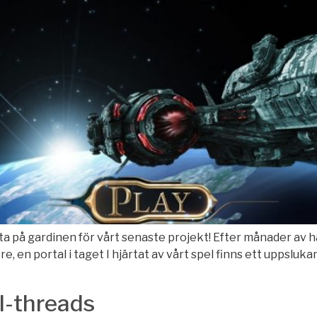
yfta på gardinen för vårt senaste projekt! Efter månader av h
re, en portal i taget I hjärtat av vårt spel finns ett uppsluk
l-threads