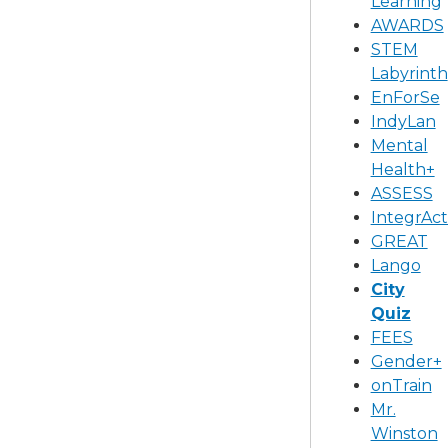
Learning
AWARDS
STEM
Labyrinth
EnForSe
IndyLan
Mental
Health+
ASSESS
IntegrAct
GREAT
Lango
City
Quiz
FEES
Gender+
onTrain
Mr.
Winston