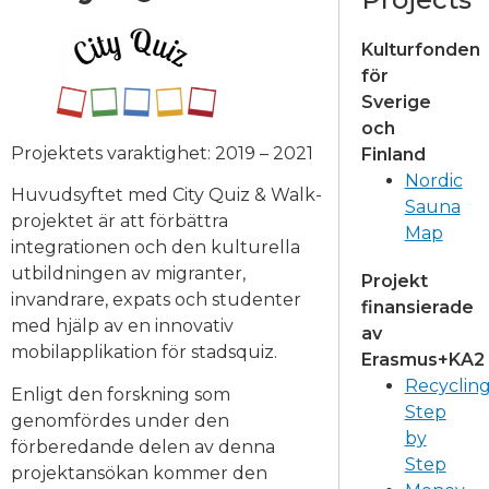
Kulturfonden
för
Sverige
och
Projektets varaktighet: 2019 – 2021
Finland
Nordic
Huvudsyftet med City Quiz & Walk-
Sauna
projektet är att förbättra
Map
integrationen och den kulturella
utbildningen av migranter,
Projekt
invandrare, expats och studenter
finansierade
med hjälp av en innovativ
av
mobilapplikation för stadsquiz.
Erasmus+KA2
Recyclin
Enligt den forskning som
Step
genomfördes under den
by
förberedande delen av denna
Step
projektansökan kommer den