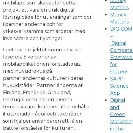
Money
mobilapp som skapas för detta
Matters
projekt att vara en unik digital
Money
lösning både för utlänningar som bor
Matters
i partnerländerna och för
DIGICOM
yrkesverksamma som arbetar med
–
invandrare och flyktingar.
Digital
I det här projektet kommer vi att
Compete
leverera 5 versioner av
Framewo
mobilapplikationen för stadsquiz
for
med huvudfokus på
Citizens
partnerländernas kulturer i deras
SAPP-
huvudstäder. Partnerländerna är
Science
Finland, Frankrike, Grekland,
App
Portugal och Litauen. Denna
Digital
tematiska app kommer att innehålla
and
illustrerade frågor och textfrågor
Green
som hjälper användaren att få en
Marketin
bättre förståelse för kulturen,
in the