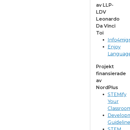
av LLP-
LDV
Leonardo
Da Vinci
Toi
Info4mig
Enjoy
Languag
Projekt
finansierade
av
NordPlus
STEMify
Your
Classroo
Develop
Guideline
STEM