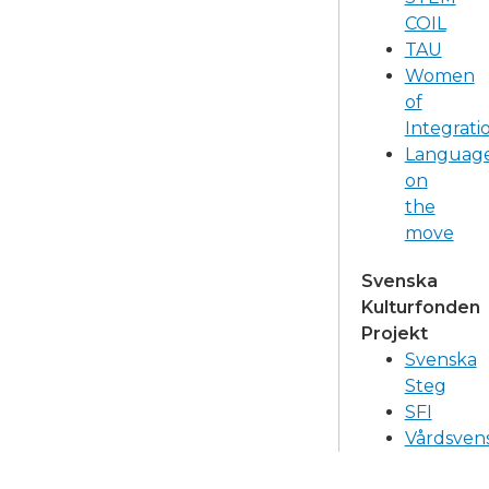
COIL
TAU
Women
of
Integrati
Languag
on
the
move
Svenska
Kulturfonden
Projekt
Svenska
Steg
SFI
Vårdsven