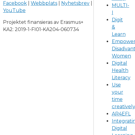
Facebook
|
Webbplats
|
Nyhetsbrev
|
MULTI-
YouTube
I
Digit
Projektet finansieras av Erasmus+
&
KA2: 2019-1-FI01-KA204-060734
Learn
Empower
Disadvan
Women
Digital
Health
Literacy
Use
your
time
creativel
AR4EFL
Integrati
Digital