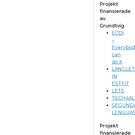
Projekt
finansierade
av
Grundtvig
ECDI
–
Everybod
can
do it
LANGLET
IN
ESTFIT
LETE
TECH4AL
SEGUND
LENGUA
Projekt
finansierade