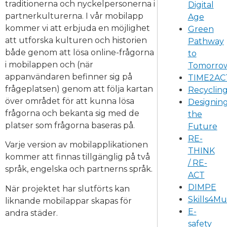
traditionerna och nyckelpersonerna i
Digital
partnerkulturerna. I vår mobilapp
Age
kommer vi att erbjuda en möjlighet
Green
att utforska kulturen och historien
Pathway
både genom att lösa online-frågorna
to
i mobilappen och (när
Tomorro
appanvändaren befinner sig på
TIME2A
frågeplatsen) genom att följa kartan
Recyclin
över området för att kunna lösa
Designin
frågorna och bekanta sig med de
the
platser som frågorna baseras på.
Future
RE-
Varje version av mobilapplikationen
THINK
kommer att finnas tillgänglig på två
/ RE-
språk, engelska och partnerns språk.
ACT
DIMPE
När projektet har slutförts kan
Skills4M
liknande mobilappar skapas för
E-
andra städer.
safety