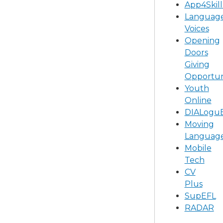
App4Skill
Languag
Voices
Opening
Doors
Giving
Opportun
Youth
Online
DIALogu
Moving
Languag
Mobile
Tech
CV
Plus
SupEFL
RADAR