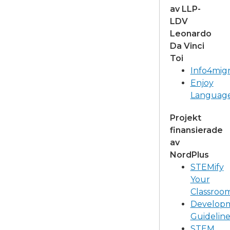
av LLP-
LDV
Leonardo
Da Vinci
Toi
Info4mig
Enjoy
Languag
Projekt
finansierade
av
NordPlus
STEMify
Your
Classroo
Develop
Guideline
STEM