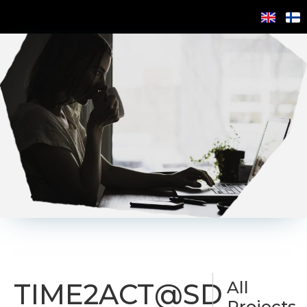
TIME2ACT@SD
All
Projects