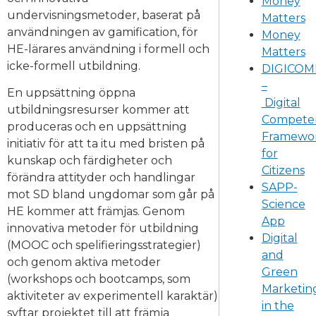
Money
undervisningsmetoder, baserat på
Matters
användningen av gamification, för
Money
HE-lärares användning i formell och
Matters
icke-formell utbildning.
DIGICOM
–
En uppsättning öppna
Digital
utbildningsresurser kommer att
Compete
produceras och en uppsättning
Framewo
initiativ för att ta itu med bristen på
for
kunskap och färdigheter och
Citizens
förändra attityder och handlingar
SAPP-
mot SD bland ungdomar som går på
Science
HE kommer att främjas. Genom
App
innovativa metoder för utbildning
Digital
(MOOC och spelifieringsstrategier)
and
och genom aktiva metoder
Green
(workshops och bootcamps, som
Marketin
aktiviteter av experimentell karaktär)
in the
syftar projektet till att främja