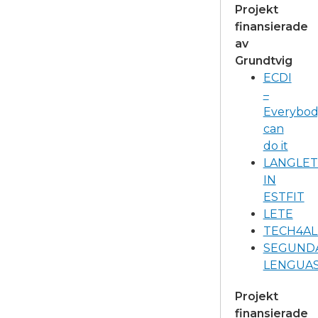
Projekt
finansierade
av
Grundtvig
ECDI
–
Everybod
can
do it
LANGLET
IN
ESTFIT
LETE
TECH4AL
SEGUND
LENGUA
Projekt
finansierade