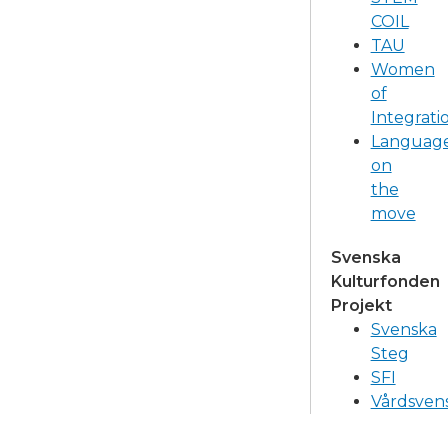
COIL
TAU
Women
of
Integrati
Languag
on
the
move
Svenska
Kulturfonden
Projekt
Svenska
Steg
SFI
Vårdsven