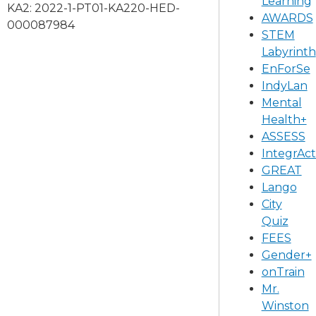
Learning
KA2: 2022-1-PT01-KA220-HED-
AWARDS
000087984
STEM
Labyrinth
EnForSe
IndyLan
Mental
Health+
ASSESS
IntegrAct
GREAT
Lango
City
Quiz
FEES
Gender+
onTrain
Mr.
Winston