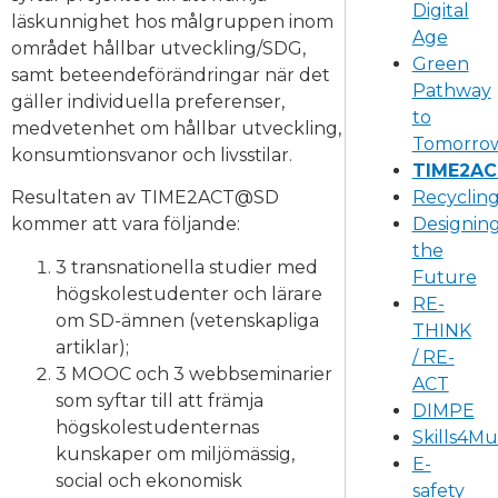
Digital
läskunnighet hos målgruppen inom
Age
området hållbar utveckling/SDG,
Green
samt beteendeförändringar när det
Pathway
gäller individuella preferenser,
to
medvetenhet om hållbar utveckling,
Tomorro
konsumtionsvanor och livsstilar.
TIME2A
Recyclin
Resultaten av TIME2ACT@SD
Designin
kommer att vara följande:
the
3 transnationella studier med
Future
högskolestudenter och lärare
RE-
om SD-ämnen (vetenskapliga
THINK
artiklar);
/ RE-
3 MOOC och 3 webbseminarier
ACT
som syftar till att främja
DIMPE
högskolestudenternas
Skills4M
kunskaper om miljömässig,
E-
social och ekonomisk
safety