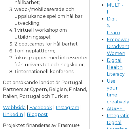
hållbarhet;
MULTI-
webb-/mobilbaserade och
I
uppslukande spel om hållbar
Digit
utveckling;
&
1 virtuell workshop om
Learn
utbildningsspel;
Empower
2 bootcamps för hållbarhet;
Disadvan
1 onlineplattform;
Women
fokusgrupper med intressenter
Digital
från universitet och högskolor;
Health
1 internationell konferens.
Literacy
Use
Det ansökande landet är Portugal.
your
Partners är Cypern, Belgien, Finland,
time
Italien, Portugal och Turkiet.
creativel
Webbsida
|
Facebook
|
Instagram
|
AR4EFL
LinkedIn
|
Blogpost
Integrati
Digital
Projektet finansieras av Erasmus+