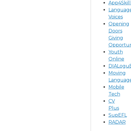
App4Skill
Languag
Voices
Opening
Doors
Giving
Opportun
Youth
Online
DIALogu
Moving
Languag
Mobile
Tech
CV
Plus
SupEFL
RADAR