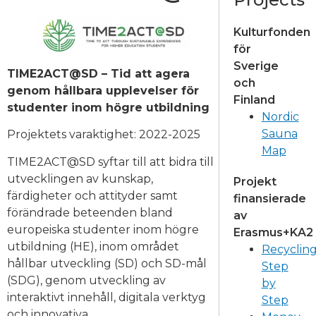
Kulturfonden
för
Sverige
TIME2ACT@SD – Tid att agera
och
genom hållbara upplevelser för
Finland
studenter inom högre utbildning
Nordic
Sauna
Projektets varaktighet: 2022-2025
Map
TIME2ACT@SD syftar till att bidra till
utvecklingen av kunskap,
Projekt
färdigheter och attityder samt
finansierade
förändrade beteenden bland
av
europeiska studenter inom högre
Erasmus+KA2
utbildning (HE), inom området
Recyclin
hållbar utveckling (SD) och SD-mål
Step
(SDG), genom utveckling av
by
interaktivt innehåll, digitala verktyg
Step
och innovativa