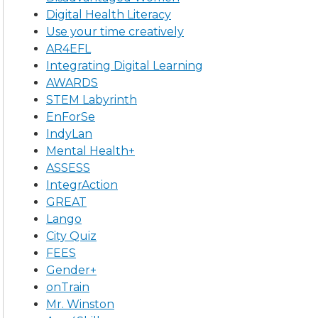
Digital Health Literacy
Use your time creatively
AR4EFL
Integrating Digital Learning
AWARDS
STEM Labyrinth
EnForSe
IndyLan
Mental Health+
ASSESS
IntegrAction
GREAT
Lango
City Quiz
FEES
Gender+
onTrain
Mr. Winston