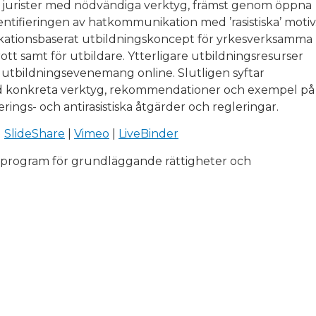
jurister med nödvändiga verktyg, främst genom öppna
dentifieringen av hatkommunikation med ’rasistiska’ motiv
kationsbaserat utbildningskoncept för yrkesverksamma
rott samt för utbildare. Ytterligare utbildningsresurser
da utbildningsevenemang online. Slutligen syftar
 med konkreta verktyg, rekommendationer och exempel på
erings- och antirasistiska åtgärder och regleringar.
|
SlideShare
|
Vimeo
|
LiveBinder
s program för grundläggande rättigheter och