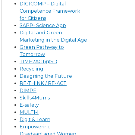
DIGICOMP – Digital
.
Competence Framework
for Citizens
SAPP- Science App
Digital and Green
Marketing in the Digital Age
Green Pathway to
Tomorrow
TIME2ACT@SD
Recycling
Designing the Future
RE-THINK / RE-ACT
DIMPE
Skills4Mums
E-safety
MULTI-I
Digit & Learn
Empowering
Disadvantaged Women